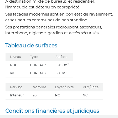
A destination mixte de bureaux et résidentiel,
l'immeuble est détenu en copropriété.
Ses façades modernes sont en bon état de ravalement,
et ses parties communes de bon standing.
Ses prestations générales regroupent ascenseurs,
interphone, digicode, gardien et accès sécurisés.
Tableau de surfaces
Niveau
Type
Surface
RDC
BUREAUX
1 282 m²
1er
BUREAUX
566 m²
Parking
Nombre
Loyer /unité
Prix /unité
Intérieur
20
NC
NC
Conditions financières et juridiques