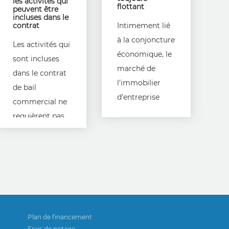
les activités qui
flottant
peuvent être
incluses dans le
contrat
Intimement lié
à la conjoncture
Les activités qui
économique, le
sont incluses
marché de
dans le contrat
l'immobilier
de bail
d'entreprise
commercial ne
demeure
requièrent pas
encore hésitant.
toutes une
Depuis le
autorisation
printemps, on
venant des
remarque une
bailleurs.
stagnation
Plan de financement
Frais de notaire