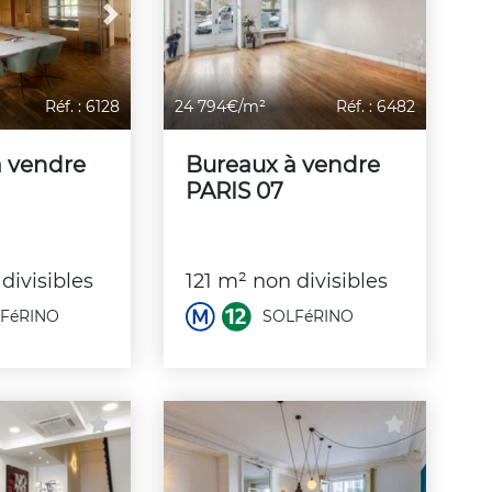
Next
Réf. : 6128
24 794€/m²
Réf. : 6482
à vendre
Bureaux à vendre
PARIS 07
divisibles
121 m² non divisibles
FéRINO
SOLFéRINO