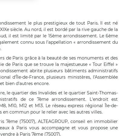
dissement le plus prestigieux de tout Paris. Il est né
 XIXe siècle. Au nord, il est bordé par la rive gauche de la
sud, il est limité par le 15ème arrondissement. Le 6ème
également connu sous l'appellation « arrondissement du
.
ers de Paris grâce à la beauté de ses monuments et des
ie de Paris que se trouve la majestueuse « Tour Eiffel »
ondissement abrite plusieurs bâtiments administratifs
onal d'Île-de-France, plusieurs ministères, l'Assemblée
et bien d'autres encore.
ire, le quartier des Invalides et le quartier Saint-Thomas-
istratifs de ce 7ème arrondissement. L'endroit est
, M10, M12 et M13. Le réseau express régional Île-de-
 en commun pour le relier avec les autres villes.
ris 7ème (75007), ALTEAGROUP, conseil en immobilier
 bureaux à Paris vous accompagne et vous propose une
à vendre à Paris 7ème (75007).