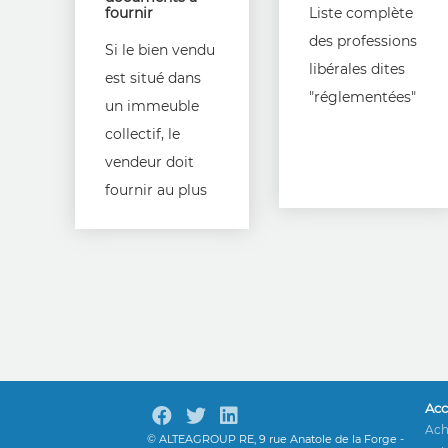
fournir
Liste complète
des professions
Si le bien vendu
libérales dites
est situé dans
"réglementées"
un immeuble
collectif, le
vendeur doit
fournir au plus
tard au
moment de la
signature de la
promesse de
vente, un
ensemble de
documents
Acc
pour informer
Ach
© ALTEAGROUP RE, 9 rue Anatole de la Forge -
l'acquéreur sur