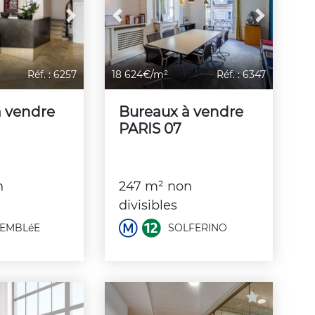
Next
Previous
Next
Réf. : 6257
18 624€/m²
Réf. : 6347
à vendre
Bureaux à vendre
PARIS 07
n
247 m² non
divisibles
EMBLéE
SOLFERINO