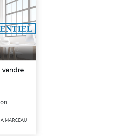
à vendre
non
A MARCEAU