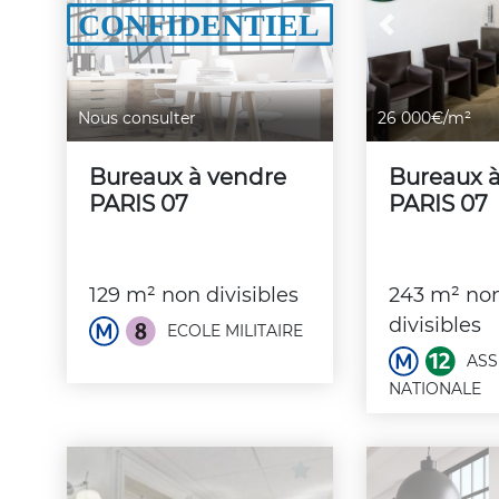
Previous
Nous consulter
26 000€/m²
Bureaux à vendre
Bureaux 
PARIS 07
PARIS 07
129 m² non divisibles
243 m² no
divisibles
ECOLE MILITAIRE
ASS
NATIONALE