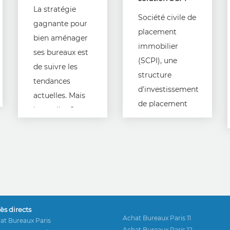
La stratégie
Société civile de
gagnante pour
placement
bien aménager
immobilier
ses bureaux est
(SCPI), une
de suivre les
structure
tendances
d'investissement
actuelles. Mais
de placement
lesquelles ?
collectif plus
Réponse de
lucratif que
suite.
l'investissement
en logement.
ès directs
Achat Bureaux Paris 11
at Bureaux Paris
Achat Bureaux Paris 12