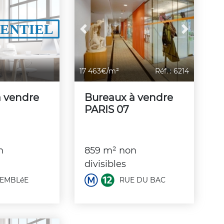
Previous
Next
17 463€/m²
Réf. : 6214
à vendre
Bureaux à vendre
PARIS 07
n
859 m² non
divisibles
EMBLéE
RUE DU BAC