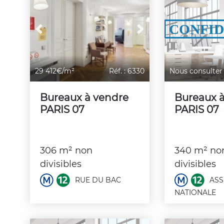
Previous
Next
29 412€/m²
Réf. : 6330
Nous consulter
Bureaux à vendre
Bureaux 
PARIS 07
PARIS 07
306 m² non
340 m² no
divisibles
divisibles
RUE DU BAC
ASS
NATIONALE