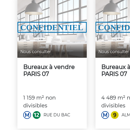
Nous consulter
Nous consulter
Bureaux à vendre
Bureaux 
PARIS 07
PARIS 07
1 159 m² non
4 489 m² 
divisibles
divisibles
RUE DU BAC
ALM