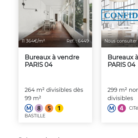
11 364€/m²
Réf. : 6449
Nous consulter
Bureaux à vendre
Bureaux 
PARIS 04
PARIS 04
264 m² divisibles dès
299 m² no
99 m²
divisibles
CITé
BASTILLE