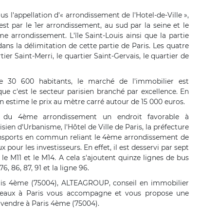
l'appellation d'« arrondissement de l'Hotel-de-Ville »,
st par le 1er arrondissement, au sud par la seine et le
e arrondissement. L'île Saint-Louis ainsi que la partie
ans la délimitation de cette partie de Paris. Les quatre
ier Saint-Merri, le quartier Saint-Gervais, le quartier de
 30 600 habitants, le marché de l'immobilier est
que c'est le secteur parisien branché par excellence. En
 on estime le prix au mètre carré autour de 15 000 euros.
it du 4ème arrondissement un endroit favorable à
sien d'Urbanisme, l'Hôtel de Ville de Paris, la préfecture
transports en commun reliant le 4ème arrondissement de
pour les investisseurs. En effet, il est desservi par sept
 le M11 et le M14. A cela s'ajoutent quinze lignes de bus
 76, 86, 87, 91 et la ligne 96.
ris 4ème (75004), ALTEAGROUP, conseil en immobilier
 bureaux à Paris vous accompagne et vous propose une
à vendre à Paris 4ème (75004).