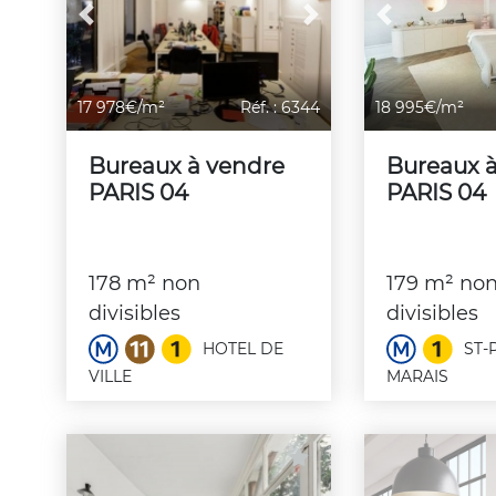
Previous
Next
Previous
17 978€/m²
Réf. : 6344
18 995€/m²
Bureaux à vendre
Bureaux 
PARIS 04
PARIS 04
178 m² non
179 m² no
divisibles
divisibles
HOTEL DE
ST-
VILLE
MARAIS