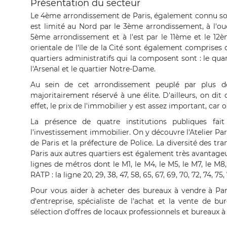
Présentation du secteur
Le 4ème arrondissement de Paris, également connu sous 
est limité au Nord par le 3ème arrondissement, à l'oue
5ème arrondissement et à l'est par le 11ème et le 12èm
orientale de l'île de la Cité sont également comprises d
quartiers administratifs qui la composent sont : le quart
l'Arsenal et le quartier Notre-Dame.
Au sein de cet arrondissement peuplé par plus de
majoritairement réservé à une élite. D'ailleurs, on dit 
effet, le prix de l'immobilier y est assez important, car
La présence de quatre institutions publiques fa
l'investissement immobilier. On y découvre l'Atelier Pari
de Paris et la préfecture de Police. La diversité des 
Paris aux autres quartiers est également très avantageux 
lignes de métros dont le M1, le M4, le M5, le M7, le M8,
RATP : la ligne 20, 29, 38, 47, 58, 65, 67, 69, 70, 72, 74, 75,
Pour vous aider à acheter des bureaux à vendre à Pa
d'entreprise, spécialiste de l'achat et la vente de
sélection d'offres de locaux professionnels et bureaux 