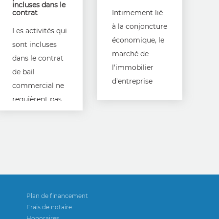
incluses dans le
contrat
Intimement lié
à la conjoncture
Les activités qui
économique, le
sont incluses
marché de
dans le contrat
l'immobilier
de bail
d'entreprise
commercial ne
demeure
requièrent pas
encore hésitant.
toutes une
Depuis le
autorisation
printemps, on
venant des
remarque une
bailleurs.
stagnation
Plan de financement
Frais de notaire
Honoraires