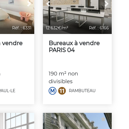
Next
Previous
Next
Réf. : 6331
12 632€/m²
Réf. : 6166
à vendre
Bureaux à vendre
PARIS 04
n
190 m² non
divisibles
PAUL-LE
RAMBUTEAU