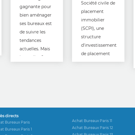
Société civile de
gagnante pour
placement
bien aménager
immobilier
ses bureaux est
(SCPI), une
de suivre les
structure
tendances
d'investissement
actuelles. Mais
de placement
lesquelles ?
collectif plus
Réponse de
lucratif que
suite.
l'investissement
en logement.
ès directs
Achat Bureaux Paris 11
at Bureaux Paris
Achat Bureaux Paris 12
at Bureaux Paris 1
Achat Bureaux Paris 13