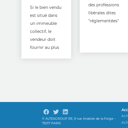
des professions
Si le bien vendu
libérales dites
est situé dans
"réglementées"
un immeuble
collectif, le
vendeur doit
fournir au plus
tard au
moment de la
signature de la
promesse de
vente, un
ensemble de
documents
Acc
pour informer
Ach
© ALTEAGROUP RE, 9 rue Anatole de la Forge -
l'acquéreur sur
Ach
75017 PARIS
l'organisation et