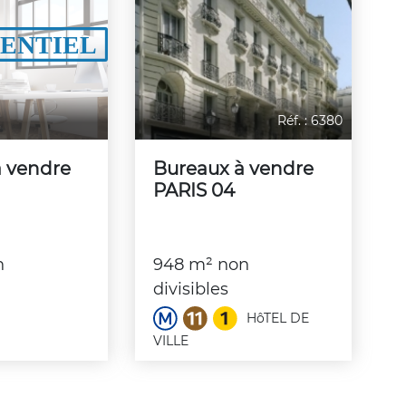
Réf. : 6380
à vendre
Bureaux à vendre
PARIS 04
n
948 m² non
divisibles
HôTEL DE
VILLE