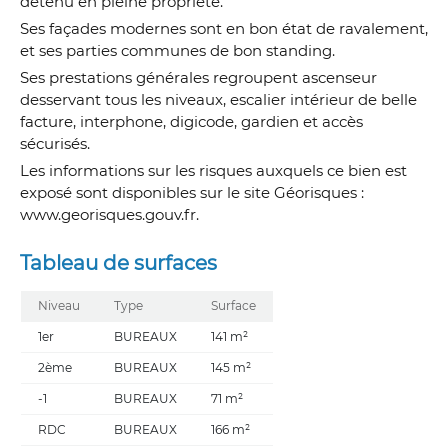
détenu en pleine propriété.
Ses façades modernes sont en bon état de ravalement,
et ses parties communes de bon standing.
Ses prestations générales regroupent ascenseur
desservant tous les niveaux, escalier intérieur de belle
facture, interphone, digicode, gardien et accès
sécurisés.
Les informations sur les risques auxquels ce bien est
exposé sont disponibles sur le site Géorisques :
www.georisques.gouv.fr.
Tableau de surfaces
Niveau
Type
Surface
1er
BUREAUX
141 m²
2ème
BUREAUX
145 m²
-1
BUREAUX
71 m²
RDC
BUREAUX
166 m²