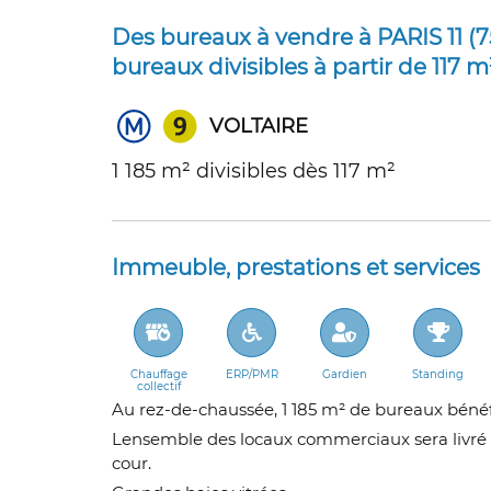
Des bureaux à vendre à PARIS 11 (75
bureaux divisibles à partir de 11
VOLTAIRE
1 185 m² divisibles dès 117 m²
Immeuble, prestations et services
Chauffage
ERP/PMR
Gardien
Standing
collectif
Au rez-de-chaussée, 1 185 m² de bureaux bénéfi
Lensemble des locaux commerciaux sera livré 
cour.