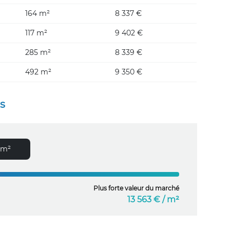
164 m²
8 337 €
117 m²
9 402 €
285 m²
8 339 €
492 m²
9 350 €
es
 m²
Plus forte valeur du marché
13 563 € / m²