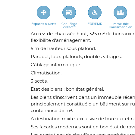
Espaces ouverts
Chauffage
ERP/PMR
Immeuble
collectif
Haussmannien
Au rez-de-chaussée haut, 325 m² de bureaux ré
flexibilité d'aménagement.
5 m de hauteur sous plafond.
Parquet, faux-plafonds, doubles vitrages.
Câblage informatique.
Climatisation.
3 accès.
Etat des biens : bon état général.
Les biens s'inscrivent dans un immeuble récent
principalement constitué d'un bâtiment sur rue
contenance de m².
A destination mixte, exclusive de bureaux et r
Ses façades modernes sont en bon état de rav
Les prestations de chauffage sont produites p