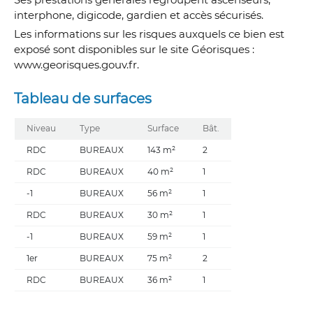
interphone, digicode, gardien et accès sécurisés.
Les informations sur les risques auxquels ce bien est
exposé sont disponibles sur le site Géorisques :
www.georisques.gouv.fr.
Tableau de surfaces
Niveau
Type
Surface
Bât.
RDC
BUREAUX
143 m²
2
RDC
BUREAUX
40 m²
1
-1
BUREAUX
56 m²
1
RDC
BUREAUX
30 m²
1
-1
BUREAUX
59 m²
1
1er
BUREAUX
75 m²
2
RDC
BUREAUX
36 m²
1