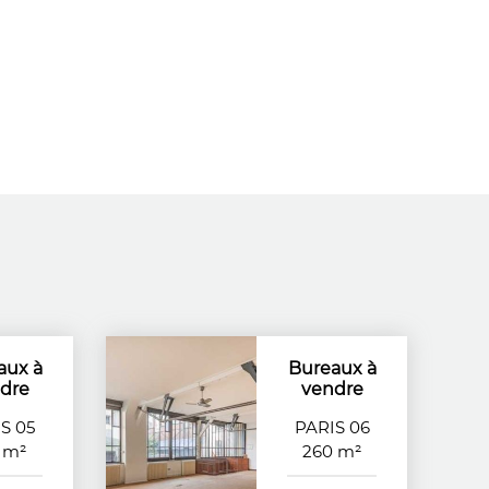
aux à
Bureaux à
dre
vendre
S 05
PARIS 06
 m²
260 m²