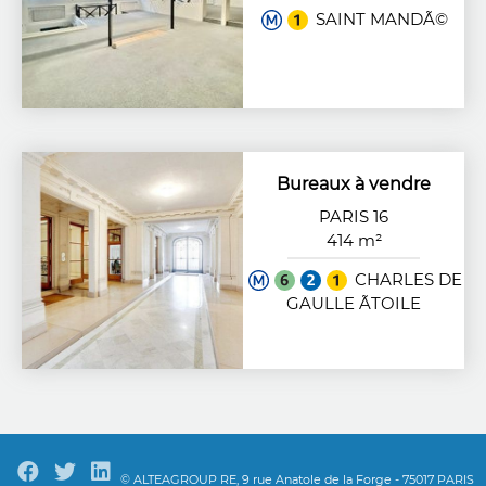
SAINT MANDÃ©
Bureaux à vendre
PARIS 16
414 m²
CHARLES DE
GAULLE ÃTOILE
© ALTEAGROUP RE, 9 rue Anatole de la Forge - 75017 PARIS