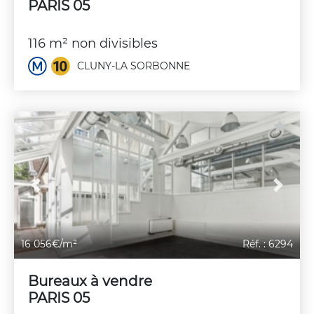
PARIS 05
116 m² non divisibles
CLUNY-LA SORBONNE
Previous
Next
16 056€/m²
Réf. : 6294
Bureaux à vendre
PARIS 05