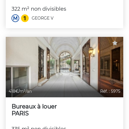
322 m² non divisibles
GEORGE V
418€/m²/an
Réf. : 5975
Bureaux à louer
PARIS