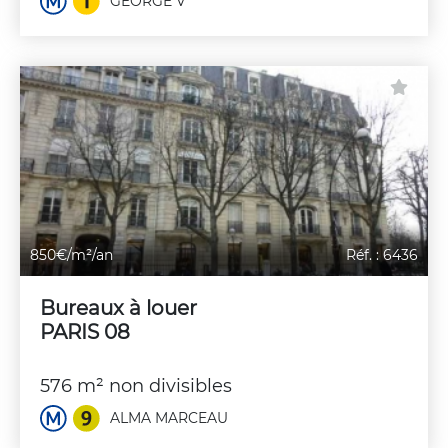
GEORGE V
850€/m²/an
Réf. : 6436
Bureaux à louer
PARIS 08
576 m² non divisibles
ALMA MARCEAU