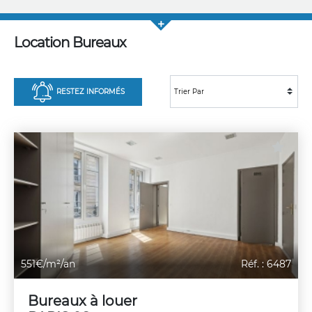
Location Bureaux
RESTEZ INFORMÉS
551€/m²/an
Réf. : 6487
Bureaux à louer