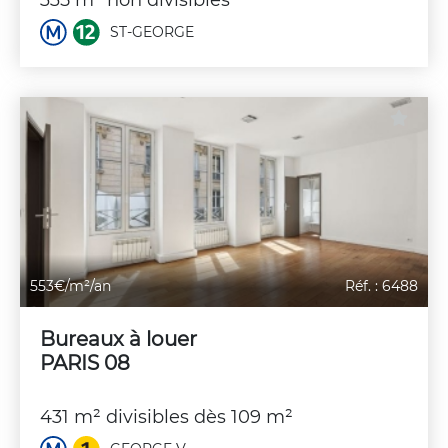
335 m² non divisibles
ST-GEORGE
553€/m²/an
Réf. : 6488
Bureaux à louer
PARIS 08
431 m² divisibles dès 109 m²