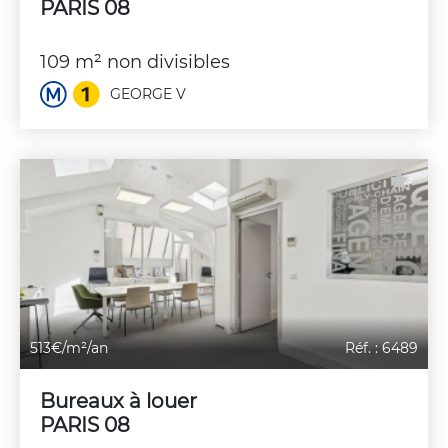
PARIS 08
109 m² non divisibles
GEORGE V
513€/m²/an
Réf. : 6489
Bureaux à louer
PARIS 08