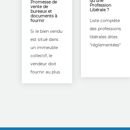
qu'une
Promesse de
Profession
vente de
Libérale ?
bureaux et
documents à
fournir
Liste complète
des professions
Si le bien vendu
libérales dites
est situé dans
"réglementées"
un immeuble
collectif, le
vendeur doit
fournir au plus
tard au
moment de la
signature de la
promesse de
vente, un
ensemble de
documents