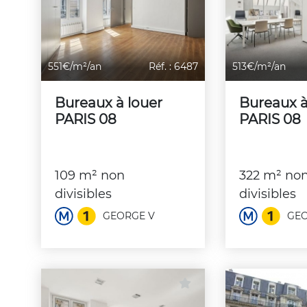
551€/m²/an
Réf. : 6487
513€/m²/an
Bureaux à louer
Bureaux à
PARIS 08
PARIS 08
109 m² non
322 m² no
divisibles
divisibles
GEORGE V
GEO