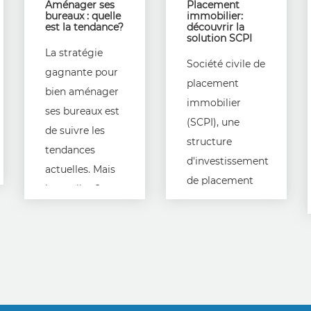
Aménager ses
Placement
bureaux : quelle
immobilier:
est la tendance?
découvrir la
solution SCPI
La stratégie
Société civile de
gagnante pour
placement
bien aménager
immobilier
ses bureaux est
(SCPI), une
de suivre les
structure
tendances
d'investissement
actuelles. Mais
de placement
lesquelles ?
collectif plus
Réponse de
lucratif que
suite.
l'investissement
en logement.