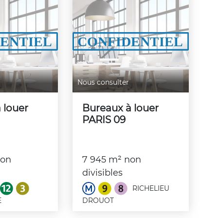
Nous consulter
 louer
Bureaux à louer
PARIS 09
non
7 945 m² non
divisibles
RICHELIEU
E
DROUOT