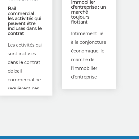
Immobilier
d'entreprise : un
Bail
marché
commercial :
toujours
les activités qui
flottant
peuvent être
incluses dans le
contrat
Intimement lié
à la conjoncture
Les activités qui
économique, le
sont incluses
marché de
dans le contrat
l'immobilier
de bail
d'entreprise
commercial ne
demeure
requièrent pas
encore hésitant.
toutes une
Depuis le
autorisation
printemps, on
venant des
remarque une
bailleurs.
stagnation