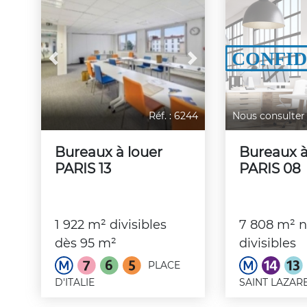
Previous
Next
Réf. : 6244
Nous consulter
Bureaux à louer
Bureaux à
PARIS 13
PARIS 08
1 922 m² divisibles
7 808 m² 
dès 95 m²
divisibles
PLACE
D'ITALIE
SAINT LAZAR