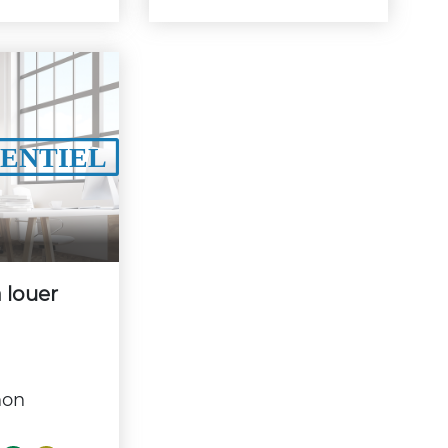
 louer
non