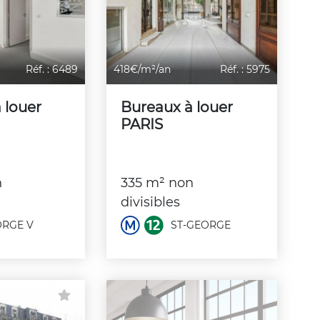
Réf. : 6489
418€/m²/an
Réf. : 5975
 louer
Bureaux à louer
PARIS
n
335 m² non
divisibles
RGE V
ST-GEORGE