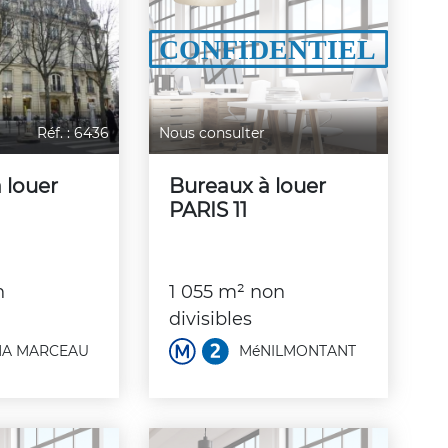
Réf. : 6436
Nous consulter
 louer
Bureaux à louer
PARIS 11
n
1 055 m² non
divisibles
A MARCEAU
MéNILMONTANT