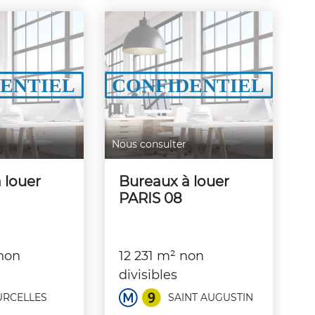
Nous consulter
 louer
Bureaux à louer
PARIS 08
non
12 231 m² non
divisibles
RCELLES
SAINT AUGUSTIN