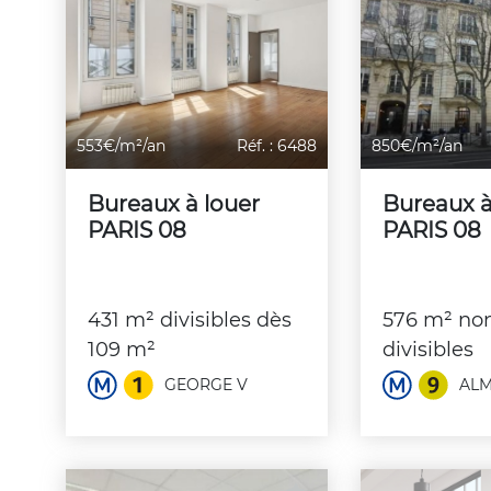
553€/m²/an
Réf. : 6488
850€/m²/an
Bureaux à louer
Bureaux à
PARIS 08
PARIS 08
431 m² divisibles dès
576 m² no
109 m²
divisibles
GEORGE V
ALM