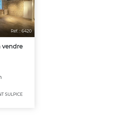
Réf. : 6420
à vendre
n
NT SULPICE