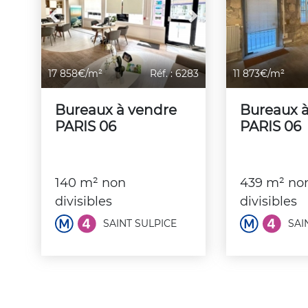
Previous
Next
17 858€/m²
Réf. : 6283
11 873€/m²
Bureaux à vendre
Bureaux 
PARIS 06
PARIS 06
140 m² non
439 m² no
divisibles
divisibles
SAINT SULPICE
SAI