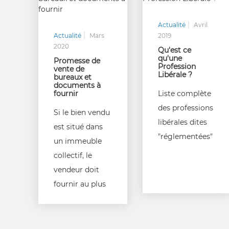
Actualité
Avril
Actualité
Mars
2019
2020
Qu'est ce
qu'une
Promesse de
Profession
vente de
Libérale ?
bureaux et
documents à
fournir
Liste complète
des professions
Si le bien vendu
libérales dites
est situé dans
"réglementées"
un immeuble
collectif, le
vendeur doit
fournir au plus
tard au
moment de la
signature de la