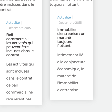
Actualité
Actualité
Décembre 2015
Décembre 2015
Immobilier
d'entreprise : un
Bail
marché
commercial :
toujours
les activités qui
flottant
peuvent être
incluses dans le
contrat
Intimement lié
à la conjoncture
Les activités qui
économique, le
sont incluses
marché de
dans le contrat
l'immobilier
de bail
d'entreprise
commercial ne
demeure
requièrent pas
encore hésitant.
toutes une
Depuis le