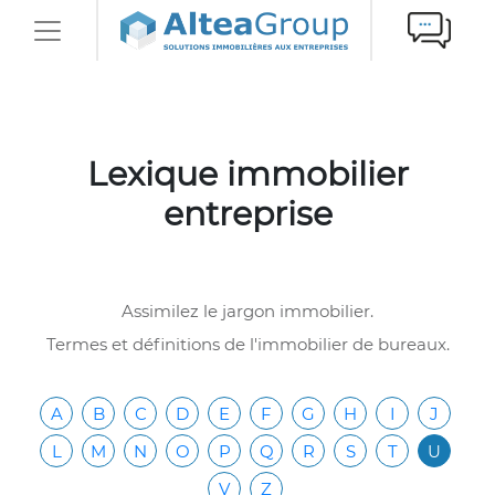
Lexique immobilier
entreprise
Assimilez le jargon immobilier.
Termes et définitions de l'immobilier de bureaux.
A
B
C
D
E
F
G
H
I
J
L
M
N
O
P
Q
R
S
T
U
V
Z