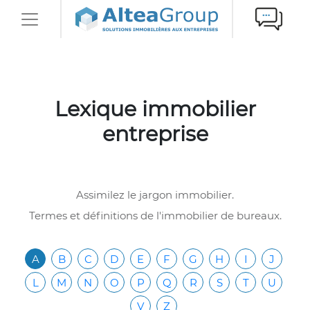
Lexique immobilier
entreprise
Assimilez le jargon immobilier.
Termes et définitions de l'immobilier de bureaux.
A
B
C
D
E
F
G
H
I
J
L
M
N
O
P
Q
R
S
T
U
V
Z