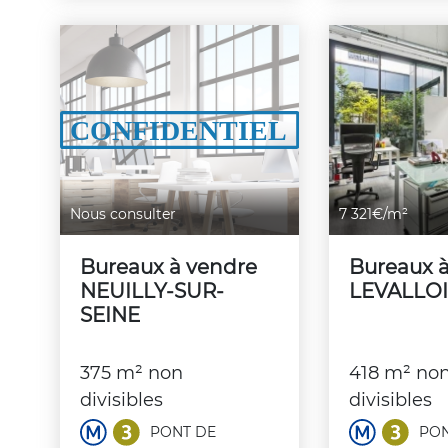
Nous consulter
7 321€/m²
Bureaux à vendre
Bureaux 
NEUILLY-SUR-
LEVALLOI
SEINE
375 m² non
418 m² no
divisibles
divisibles
PONT DE
PON