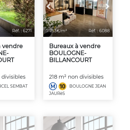
Previous
Next
Réf. : 6271
7 753€/m²
Réf. : 6088
à vendre
Bureaux à vendre
NE-
BOULOGNE-
OURT
BILLANCOURT
divisibles
218 m² non divisibles
CEL SEMBAT
BOULOGNE JEAN
JAURèS