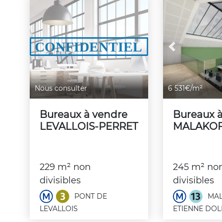
Previous
Nous consulter
6 531€/m²
Bureaux à vendre
Bureaux 
LEVALLOIS-PERRET
MALAKO
229 m² non
245 m² no
divisibles
divisibles
PONT DE
MAL
LEVALLOIS
ETIENNE DOL