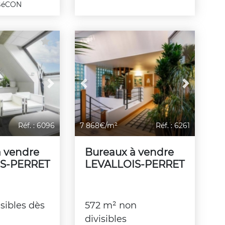
 BéCON
Next
Previous
Next
Réf. : 6096
7 868€/m²
Réf. : 6261
à vendre
Bureaux à vendre
S-PERRET
LEVALLOIS-PERRET
sibles dès
572 m² non
divisibles