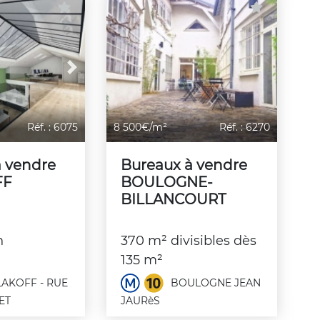
Next
Réf. : 6075
8 500€/m²
Réf. : 6270
à vendre
Bureaux à vendre
FF
BOULOGNE-
BILLANCOURT
n
370 m² divisibles dès
135 m²
AKOFF - RUE
BOULOGNE JEAN
ET
JAURèS