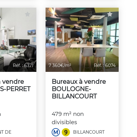
Previous
Next
Réf. : 6371
7 360€/m²
Réf. : 6074
à vendre
Bureaux à vendre
S-PERRET
BOULOGNE-
BILLANCOURT
n
479 m² non
divisibles
T DE
BILLANCOURT