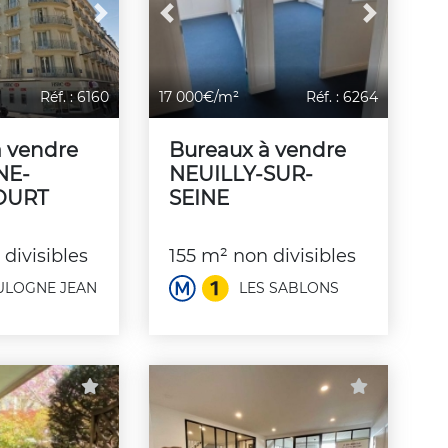
Next
Previous
Next
Réf. : 6160
17 000€/m²
Réf. : 6264
à vendre
Bureaux à vendre
NE-
NEUILLY-SUR-
OURT
SEINE
divisibles
155 m² non divisibles
LOGNE JEAN
LES SABLONS