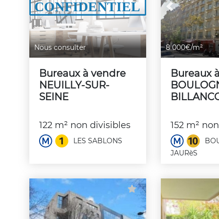
Previous
Nous consulter
8 000€/m²
Bureaux à vendre
Bureaux 
NEUILLY-SUR-
BOULOG
SEINE
BILLANC
122 m² non divisibles
152 m² non 
LES SABLONS
BOU
JAURèS