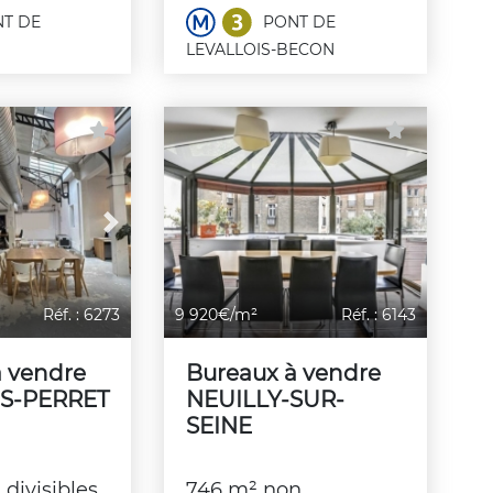
T DE
PONT DE
LEVALLOIS-BECON
Next
Réf. : 6273
9 920€/m²
Réf. : 6143
à vendre
Bureaux à vendre
S-PERRET
NEUILLY-SUR-
SEINE
divisibles
746 m² non