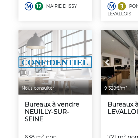
MAIRIE D'ISSY
PON
LEVALLOIS
Previous
Nous consulter
9 328€/m²
Bureaux à vendre
Bureaux 
NEUILLY-SUR-
LEVALLOI
SEINE
638 m² non
721 m² non 