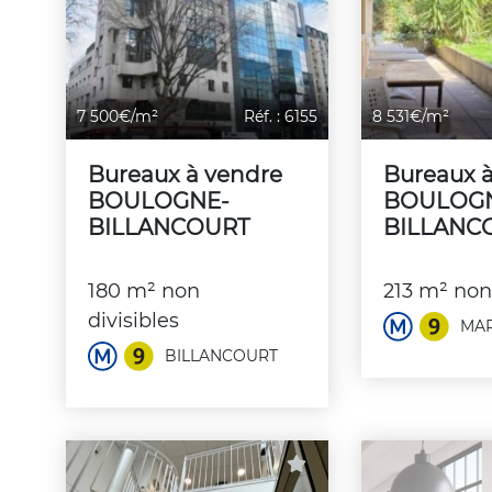
7 500€/m²
Réf. : 6155
8 531€/m²
Bureaux à vendre
Bureaux 
BOULOGNE-
BOULOG
BILLANCOURT
BILLANC
180 m² non
213 m² non 
divisibles
MAR
BILLANCOURT