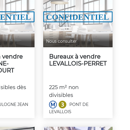
Nous consulter
à vendre
Bureaux à vendre
NE-
LEVALLOIS-PERRET
OURT
sibles dès
225 m² non
divisibles
LOGNE JEAN
PONT DE
LEVALLOIS