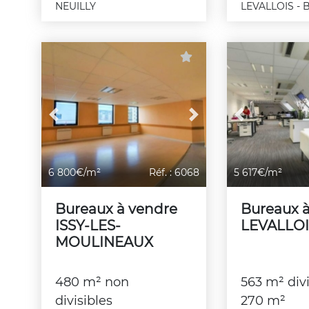
NEUILLY
LEVALLOIS -
Previous
Next
Previous
6 800€/m²
Réf. : 6068
5 617€/m²
Bureaux à vendre
Bureaux 
ISSY-LES-
LEVALLOI
MOULINEAUX
480 m² non
563 m² divi
divisibles
270 m²