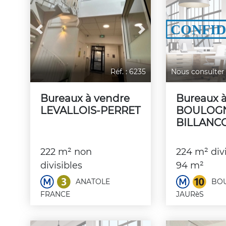
Previous
Next
Réf. : 6235
Nous consulter
Bureaux à vendre
Bureaux 
LEVALLOIS-PERRET
BOULOG
BILLANC
222 m² non
224 m² divi
divisibles
94 m²
ANATOLE
BOU
FRANCE
JAURèS