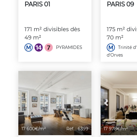
PARIS 01
PARIS 09
171 m² divisibles dès
175 m² divi
49 m²
70 m²
PYRAMIDES
Trinité d
d'Orves
Previous
17 600€/m²
Réf. : 6399
17 978€/m²