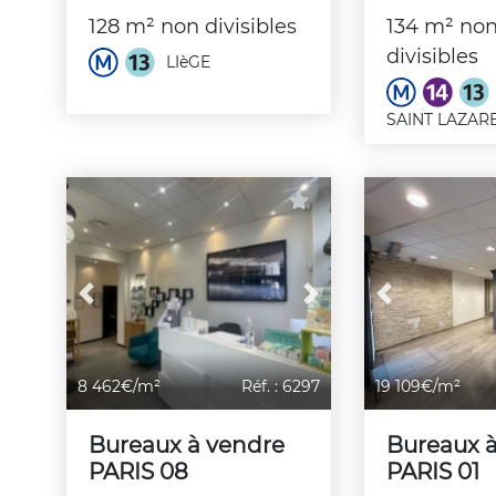
128 m² non divisibles
134 m² no
divisibles
LIèGE
SAINT LAZAR
Previous
Next
Previous
8 462€/m²
Réf. : 6297
19 109€/m²
Bureaux à vendre
Bureaux 
PARIS 08
PARIS 01