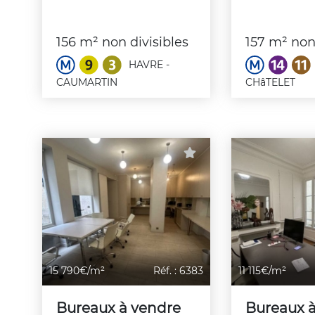
156 m² non divisibles
157 m² non 
HAVRE -
CAUMARTIN
CHâTELET
15 790€/m²
Réf. : 6383
11 115€/m²
Bureaux à vendre
Bureaux 