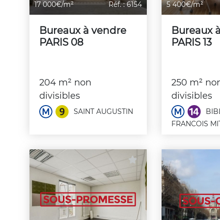
17 000€/m²
Réf. : 6154
5 400€/m²
Bureaux à vendre
Bureaux 
PARIS 08
PARIS 13
204 m² non
250 m² no
divisibles
divisibles
SAINT AUGUSTIN
BIB
FRANCOIS M