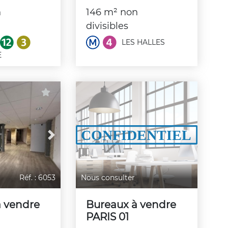
n
146 m² non
divisibles
LES HALLES
E
Next
Réf. : 6053
Nous consulter
à vendre
Bureaux à vendre
PARIS 01