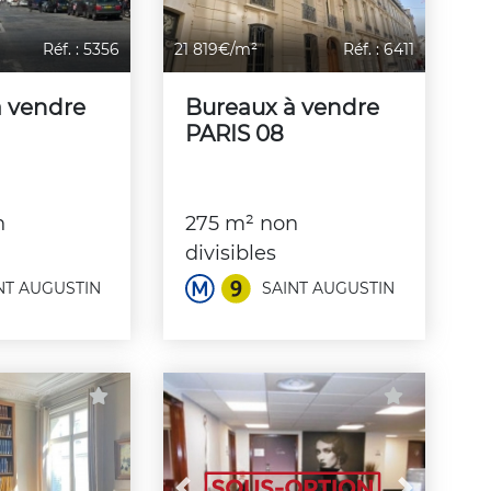
Réf. : 5356
21 819€/m²
Réf. : 6411
à vendre
Bureaux à vendre
PARIS 08
n
275 m² non
divisibles
NT AUGUSTIN
SAINT AUGUSTIN