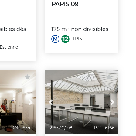
PARIS 09
sibles dès
175 m² non divisibles
TRINITE
'Estienne
Next
Previous
Next
Réf. : 6344
12 632€/m²
Réf. : 6166