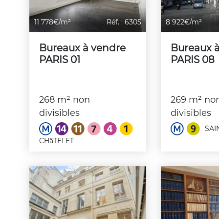
11 778€/m²
Réf. : 6305
8 922€/m²
Bureaux à vendre
Bureaux 
PARIS 01
PARIS 08
268 m² non
269 m² no
divisibles
divisibles
SAI
CHâTELET