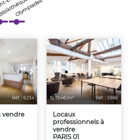
nt-Emilion
Olympiades
Next
Previous
Next
Réf. : 6234
15 754€/m²
Réf. : 5986
à vendre
Locaux
professionnels à
vendre
PARIS 01