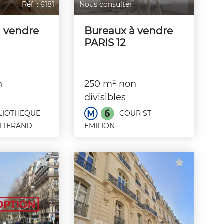
Réf. : 6181
Nous consulter
à vendre
Bureaux à vendre
PARIS 12
n
250 m² non
divisibles
LIOTHEQUE
COUR ST
ITTERAND
EMILION