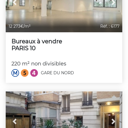
Previous
Next
12 273€/m²
Réf. : 6177
Bureaux à vendre
PARIS 10
220 m² non divisibles
GARE DU NORD
Previous
Next