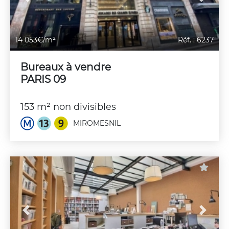
Previous
Next
14 053€/m²
Réf. : 6237
Bureaux à vendre
PARIS 09
153 m² non divisibles
MIROMESNIL
Previous
Next