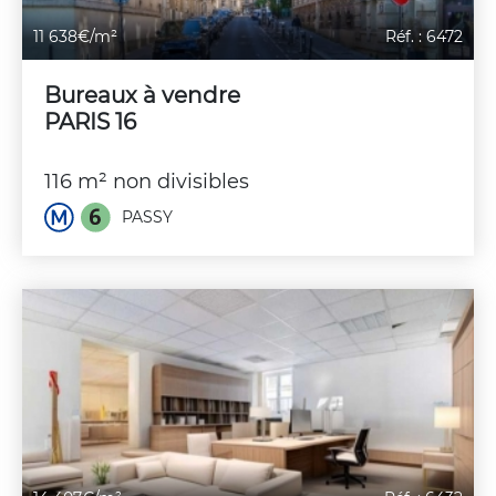
11 638€/m²
Réf. : 6472
Bureaux à vendre
PARIS 16
116 m² non divisibles
PASSY