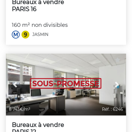
Bureaux à vendre
PARIS 16
160 m² non divisibles
JASMIN
Previous
Next
8 743€/m²
Réf. : 6246
Bureaux à vendre
PARIS 12