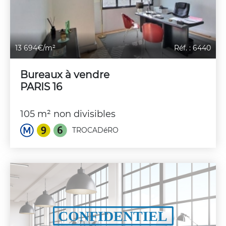
13 694€/m²
Réf. : 6440
Bureaux à vendre
PARIS 16
105 m² non divisibles
TROCADéRO