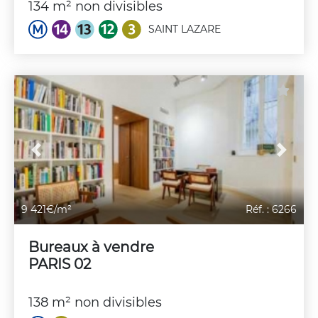
134 m² non divisibles
SAINT LAZARE
Previous
Next
9 421€/m²
Réf. : 6266
Bureaux à vendre
PARIS 02
138 m² non divisibles