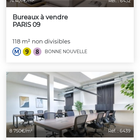
14 407€/m²
Réf. : 6432
Bureaux à vendre
PARIS 09
118 m² non divisibles
BONNE NOUVELLE
8 750€/m²
Réf. : 6439