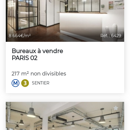
8 664€/m²
Réf. : 6429
Bureaux à vendre
PARIS 02
217 m² non divisibles
SENTIER