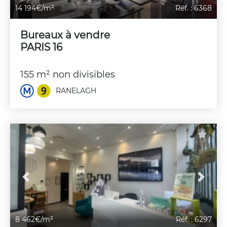
14 194€/m²
Réf. : 6368
Bureaux à vendre
PARIS 16
155 m² non divisibles
RANELAGH
Previous
Next
8 462€/m²
Réf. : 6297