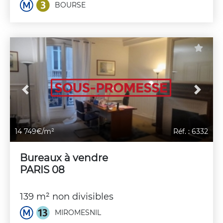
BOURSE
Previous
Next
14 749€/m²
Réf. : 6332
Bureaux à vendre
PARIS 08
139 m² non divisibles
MIROMESNIL